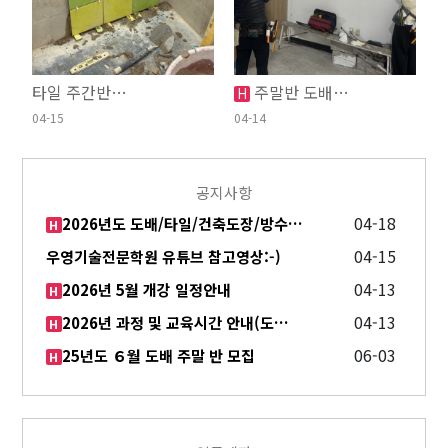
타일 주간반…
주말반 도배…
H
04-15
04-14
공지사항
04-18
2026년도 도배/타일/건축도장/방수…
H
04-15
우영기술전문학원 유튜브 참고영상:-)
04-13
2026년 5월 개강 일정안내
H
04-13
2026년 과정 및 교육시간 안내(도…
H
06-03
25년도 ６월 도배 주말 반 모집
H