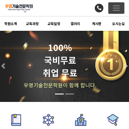
학원소개
교육과정
교육일정
갤러리
게시판
오시는길
100%
국비무료
도배,
Previous
N
취업 무료
전문학원이 함께 합니다.
행복한 내일을